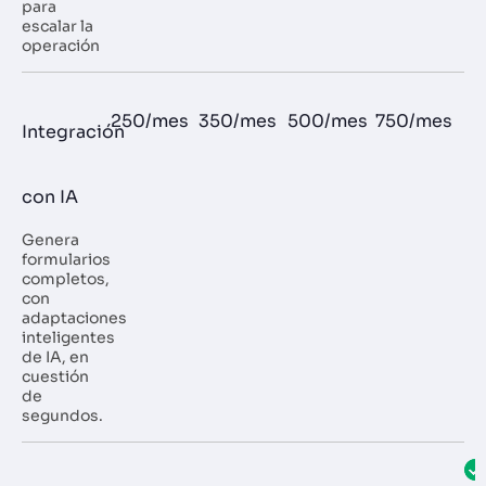
para
escalar la
operación
250/mes
350/mes
500/mes
750/mes
Integración
con IA
Genera
formularios
completos,
con
adaptaciones
inteligentes
de IA, en
cuestión
de
segundos.