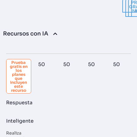
P
GR
N
Recursos con IA
Prueba
50
50
50
50
gratis en
los
planes
que
incluyen
este
recurso
Respuesta
Inteligente
Realiza