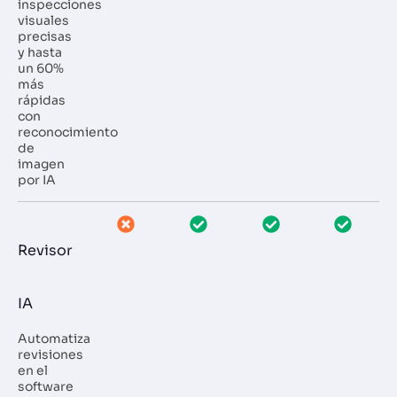
inspecciones
visuales
precisas
y hasta
un 60%
más
rápidas
con
reconocimiento
de
imagen
por IA
Revisor
IA
Automatiza
revisiones
en el
software