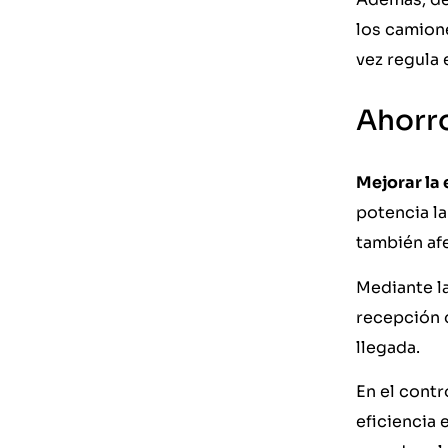
los camione
vez regula 
Ahorro
Mejorar la 
potencia l
también afe
Mediante la
recepción d
llegada.
En el contr
eficiencia 