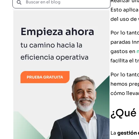
Realizar u
Esto aplic
del uso de 
Por lo tant
paradas inn
gastos en
facilita el
Por lo tant
hemos prep
cómo llevar
¿Qué 
La
gestión 