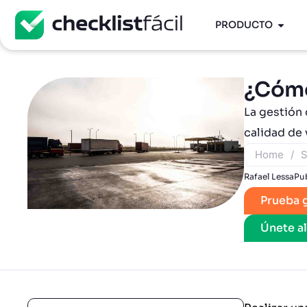
PRODUCTO
¿Cómo
La gestión 
calidad de 
Home
/
S
Rafael Lessa
Pu
Prueba g
Únete a