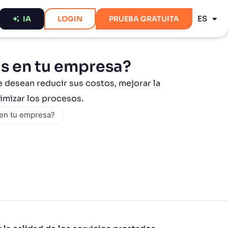
PT
ES
EN
IA
LOGIN
PRUEBA GRATUITA
as en tu empresa?
 desean reducir sus costos, mejorar la
timizar los procesos.
 en tu empresa?