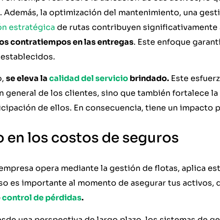
 Además, la optimización del mantenimiento, una gesti
ón estratégica
de rutas contribuyen significativamente 
los contratiempos en las entregas
. Este enfoque garant
 establecidos.
o,
se eleva la
calidad del servicio
brindado.
Este esfuerz
n general de los clientes, sino que también fortalece 
cipación de ellos. En consecuencia, tiene un impacto p
 en los costos de seguros
empresa opera mediante la gestión de flotas, aplica es
so es importante al momento de asegurar tus activos,
e
control de pérdidas
.
de una perspectiva de largo plazo, los sistemas de ge