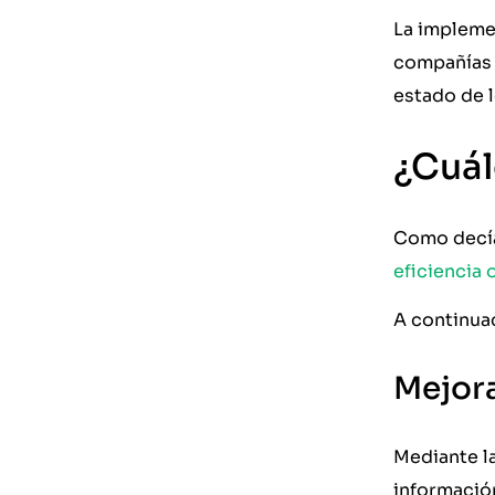
La implemen
compañías 
estado de l
¿Cuál
Como decía
eficiencia 
A continua
Mejora
Mediante l
información