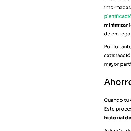
informadas.
planificaci
minimizar 
de entrega
Por lo tant
satisfacció
mayor parti
Ahorro
Cuando tu 
Este proce
historial d
Además, des