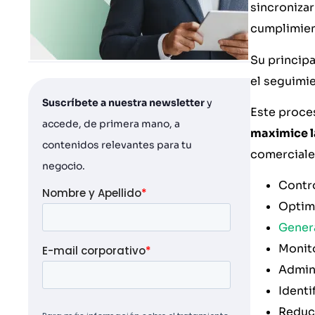
sincronizar
cumplimien
Su principa
el seguimi
Suscríbete a nuestra newsletter
y
Este proces
accede, de primera mano, a
maximice la
contenidos relevantes para tu
comerciale
negocio.
Contro
Optimi
Genera
Monito
Admin
Identi
Reduci