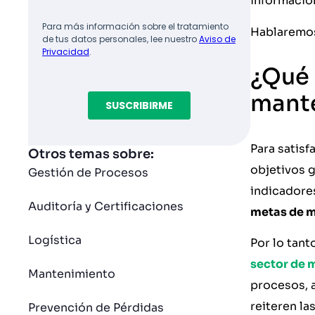
informació
Hablaremos 
¿Qué 
mant
Para satisf
Otros temas sobre:
objetivos g
Gestión de Procesos
indicadore
Auditoría y Certificaciones
metas de m
Logística
Por lo tan
sector de 
Mantenimiento
procesos, a
reiteren la
Prevención de Pérdidas