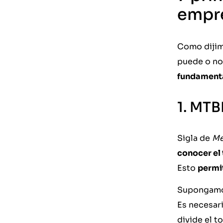
empr
Como dijim
puede o no
fundamental
1. MTB
Sigla de
Me
conocer el
Esto
permit
Supongamos
Es necesari
divide el 