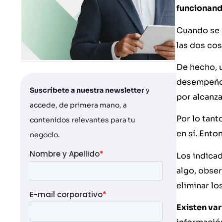
funcionando
Cuando se 
las dos cos
De hecho, u
desempeño 
Suscríbete a nuestra newsletter
y
por alcanza
accede, de primera mano, a
Por lo tant
contenidos relevantes para tu
en sí. Ento
negocio.
Los indica
algo, obser
eliminar lo
Existen var