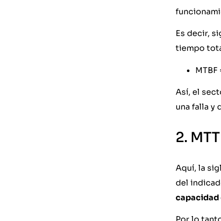
funcionami
Es decir, s
tiempo tota
MTBF =
Así, el sec
una falla y
2. MT
Aquí, la sig
del indicad
capacidad d
Por lo tant