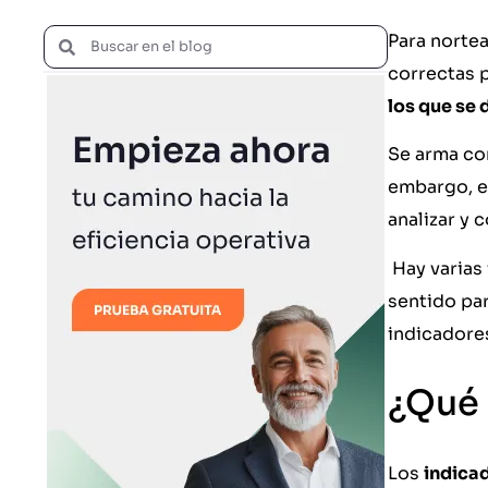
Para nortea
correctas p
los que se
Se arma co
embargo, el
analizar y 
Hay varias
sentido par
indicadores
¿Qué 
Los
indica