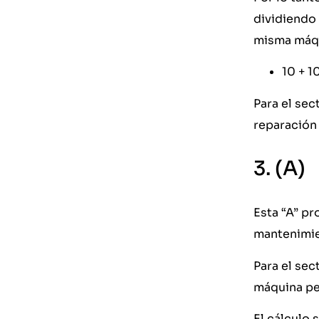
dividiendo 
misma máqui
10 + 10
Para el se
reparación 
3. (A)
Esta “A” p
mantenimi
Para el se
máquina pe
El cálculo 