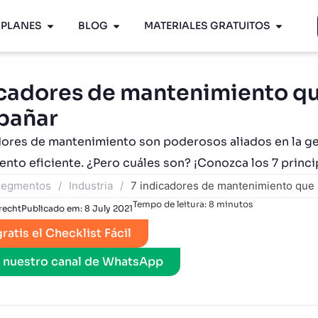
PLANES
BLOG
MATERIALES GRATUITOS
icadores de mantenimiento qu
pañar
ores de mantenimiento son poderosos aliados en la ges
nto eficiente. ¿Pero cuáles son? ¡Conozca los 7 princi
egmentos
/
Industria
/
7 indicadores de mantenimiento que
Tempo de leitura:
8
minutos
recht
Publicado em:
8 July 2021
ratis el Checklist Fácil
l nuestro canal de WhatsApp