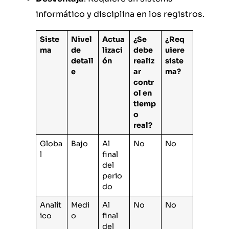
informático y disciplina en los registros.
Siste
Nivel
Actua
¿Se
¿Req
ma
de
lizaci
debe
uiere
detall
ón
realiz
siste
e
ar
ma?
contr
ol en
tiemp
o
real?
Globa
Bajo
Al
No
No
l
final
del
perio
do
Analít
Medi
Al
No
No
ico
o
final
del