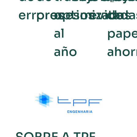
errores
procesos
optimizadas
evitada
de
al
pape
año
ahor