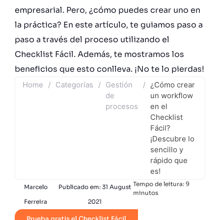
empresarial. Pero, ¿cómo puedes crear uno en
la práctica? En este artículo, te guiamos paso a
paso a través del proceso utilizando el
Checklist Fácil. Además, te mostramos los
beneficios que esto conlleva. ¡No te lo pierdas!
Home
/
Categorías
/
Gestión
/
¿Cómo crear
de
un workflow
procesos
en el
Checklist
Fácil?
¡Descubre lo
sencillo y
rápido que
es!
Tempo de leitura:
9
Marcelo
Publicado em:
31 August
minutos
Ferreira
2021
Prueba gratis el Checklist Fácil